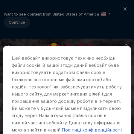
Want to see content from United States of America
?
Continue
Цей вебсайт використовує технічно необхідні
файли cookie. З вашої згоди даний вебсайт буде
використовувати додаткові файли cookie
(включно зі сторонніми файлами cookie) або
подібні технології, які забезпечуватимуть роботу
нашого сайту, для маркетингових цілей і для
покращення вашого досвіду роботи в Інтернеті.
Ви можете у будь-який момент відкликати свою
згоду через Налаштування файлів cookie в
нижній частині вебсайту. Додаткову інформацію
можна знайти в нашій
Політиці конфіденційності