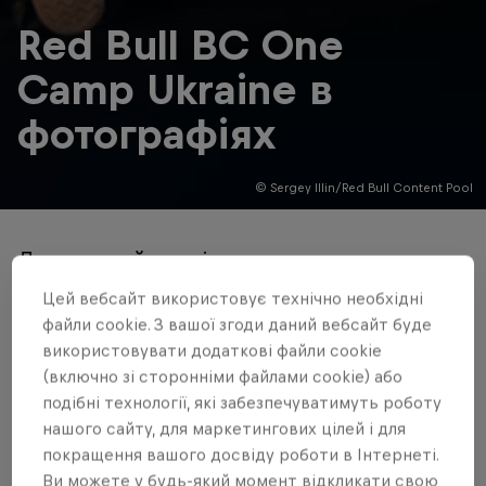
Red Bull BC One
Camp Ukraine в
фотографіях
© Sergey Illin/Red Bull Content Pool
Дивись найкращі кадри з
наймасштабнішого хіп-хоп фестивалю
Цей вебсайт використовує технічно необхідні
Східної Європи.
файли cookie. З вашої згоди даний вебсайт буде
використовувати додаткові файли cookie
(включно зі сторонніми файлами cookie) або
Автор Данило Булдаков
подібні технології, які забезпечуватимуть роботу
Читати 1 хв.
Published on
15.06.2017 · 06:58 UTC
нашого сайту, для маркетингових цілей і для
покращення вашого досвіду роботи в Інтернеті.
Ви можете у будь-який момент відкликати свою