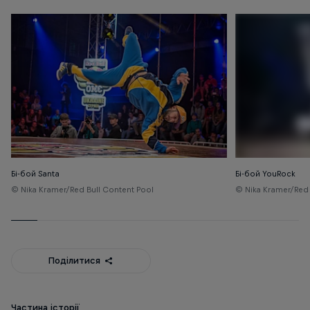
Бі-бой Santa
Бі-бой YouRock
© Nika Kramer/Red Bull Content Pool
© Nika Kramer/Red 
Поділитися
Частина історії