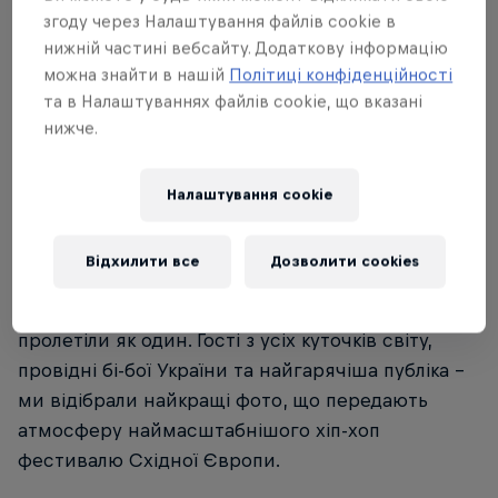
згоду через Налаштування файлів cookie в
Частина історії
нижній частині вебсайту. Додаткову інформацію
можна знайти в нашій
Політиці конфіденційності
Red Bull BC One Camp
та в Налаштуваннях файлів cookie, що вказані
11 – 13 Серпня 2016
нижче.
Україна
Налаштування cookie
Red Bull BC One Camp відгримів у Києві та
залишив купу приємних спогадів у гостей та
Відхилити все
Дозволити cookies
учасників. Три дні танців, майстер-класів,
воркшопів, лекцій, джемів та лайв-виступів
пролетіли як один. Гості з усіх куточків світу,
провідні бі-бої України та найгарячіша публіка –
ми відібрали найкращі фото, що передають
атмосферу наймасштабнішого хіп-хоп
фестивалю Східної Європи.