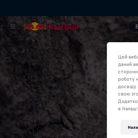
Цей вебс
даний ве
сторонні
роботу н
досвіду 
свою зго
Додатко
в Налашт
Нала