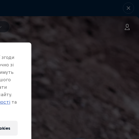
 згоди
чно зі
тимуть
ашого
ати
айту.
ності
та
okies