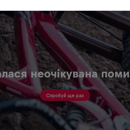
алася неочікувана поми
Спробуй ще раз