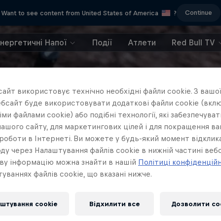
Continue
Want to see content from United States of America
?
Енергетичні Напої
Події
Атлети
Red Bull TV
айт використовує технічно необхідні файли cookie. З вашої
бсайт буде використовувати додаткові файли cookie (вклю
ми файлами cookie) або подібні технології, які забезпечува
ашого сайту, для маркетингових цілей і для покращення в
роботи в Інтернеті. Ви можете у будь-який момент відклик
ду через Налаштування файлів cookie в нижній частині вебс
ву інформацію можна знайти в нашій
Політиці конфіденцій
уваннях файлів cookie, що вказані нижче.
штування cookie
Відхилити все
Дозволити co