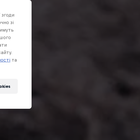
 згоди
чно зі
тимуть
ашого
ати
айту.
ності
та
okies