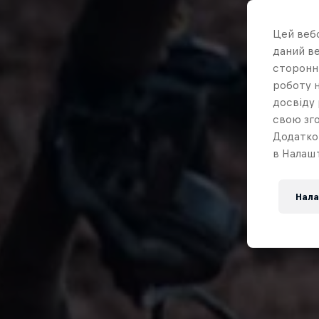
Цей вебс
даний ве
сторонні
роботу н
досвіду 
свою зго
Додатко
в Налашт
Нала