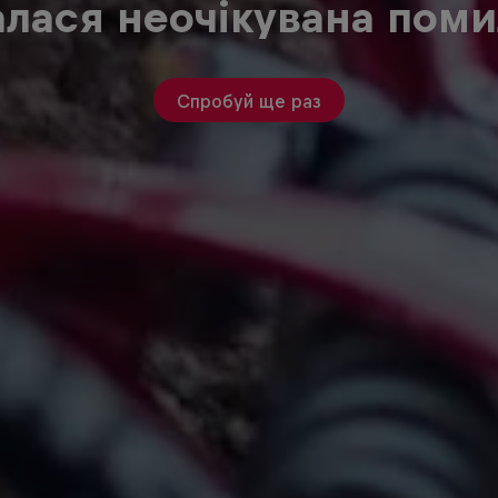
алася неочікувана поми
Спробуй ще раз