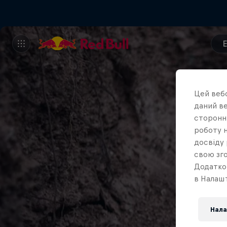
Цей вебс
даний ве
сторонні
роботу н
досвіду 
свою зго
Додатко
в Налашт
Нала