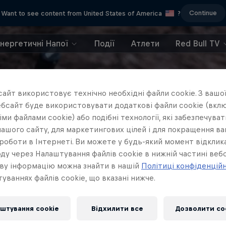
Continue
Want to see content from United States of America
?
Енергетичні Напої
Події
Атлети
Red Bull TV
айт використовує технічно необхідні файли cookie. З вашої
бсайт буде використовувати додаткові файли cookie (вклю
ми файлами cookie) або подібні технології, які забезпечува
ашого сайту, для маркетингових цілей і для покращення в
роботи в Інтернеті. Ви можете у будь-який момент відклик
ду через Налаштування файлів cookie в нижній частині вебс
ву інформацію можна знайти в нашій
Політиці конфіденцій
уваннях файлів cookie, що вказані нижче.
штування cookie
Відхилити все
Дозволити co