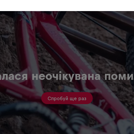
алася неочікувана поми
Спробуй ще раз