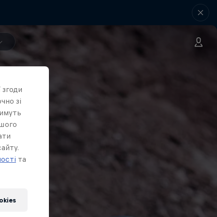
 згоди
чно зі
тимуть
ашого
ати
айту.
ності
та
okies