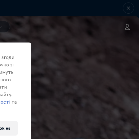
 згоди
чно зі
тимуть
ашого
ати
айту.
ності
та
okies