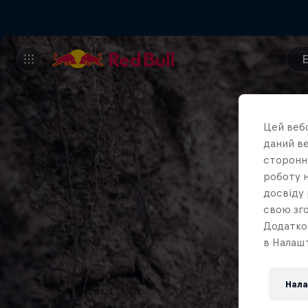
Цей вебс
даний ве
сторонні
роботу н
досвіду 
свою зго
Додатко
в Налашт
Нала