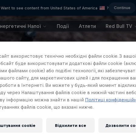
Continue
Want to see content from United States of America
?
Енергетичні Напої
Події
Атлети
Red Bull TV
айт використовує технічно необхідні файли cookie. З вашої
бсайт буде використовувати додаткові файли cookie (вклю
ми файлами cookie) або подібні технології, які забезпечува
ашого сайту, для маркетингових цілей і для покращення в
роботи в Інтернеті. Ви можете у будь-який момент відклик
ду через Налаштування файлів cookie в нижній частині вебс
ву інформацію можна знайти в нашій
Політиці конфіденцій
уваннях файлів cookie, що вказані нижче.
штування cookie
Відхилити все
Дозволити co