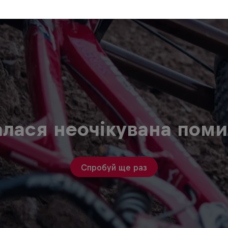
алася неочікувана поми
Спробуй ще раз