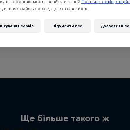
ву інформацію можна знайти в нашій
Політиці конфіденцій
уваннях файлів cookie, що вказані нижче.
штування cookie
Відхилити все
Дозволити co
Ще більше такого ж
The Crew Code