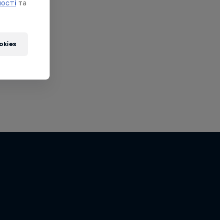
ності
та
okies