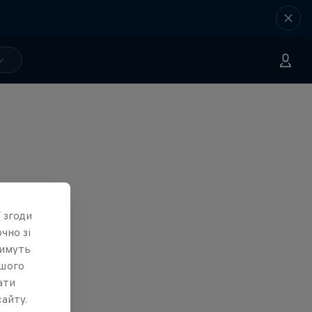
 згоди
чно зі
тимуть
ашого
ати
айту.