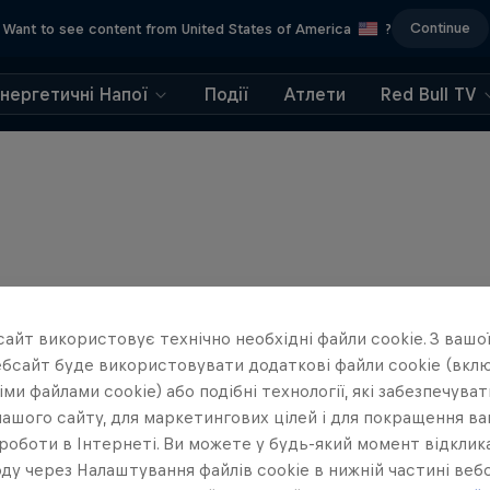
Continue
Want to see content from United States of America
?
Енергетичні Напої
Події
Атлети
Red Bull TV
айт використовує технічно необхідні файли cookie. З вашої
бсайт буде використовувати додаткові файли cookie (вклю
ми файлами cookie) або подібні технології, які забезпечува
ашого сайту, для маркетингових цілей і для покращення в
роботи в Інтернеті. Ви можете у будь-який момент відклик
ду через Налаштування файлів cookie в нижній частині вебс