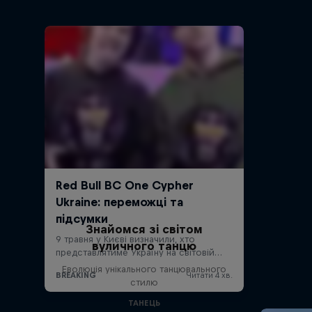
Знайомся зі світом
вуличного танцю
Еволюція унікального танцювального
стилю
ТАНЕЦЬ