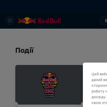
Події
Цей вебс
даний ве
сторонні
роботу н
досвіду 
свою зго