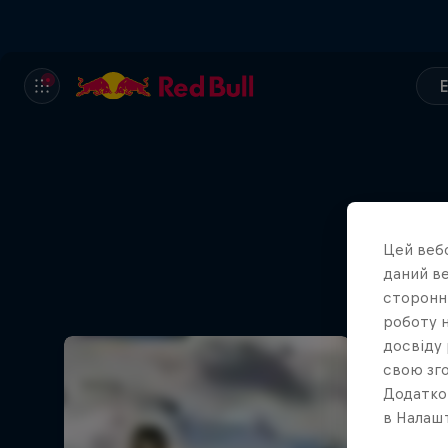
Цей вебс
даний ве
сторонні
роботу н
досвіду 
свою зго
Додатко
в Налашт