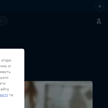
 згоди
чно зі
тимуть
ашого
ати
айту.
ності
та