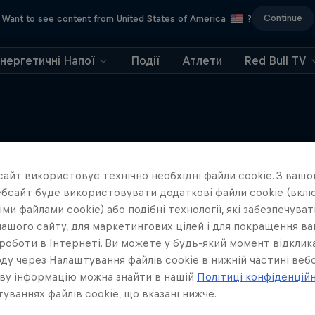
Continue
Want to see content from United States of America
?
Енергетичні Напої
Події
Атлети
Red Bull TV
айт використовує технічно необхідні файли cookie. З вашої
Ще більше такого ж
бсайт буде використовувати додаткові файли cookie (вклю
ми файлами cookie) або подібні технології, які забезпечува
ашого сайту, для маркетингових цілей і для покращення в
роботи в Інтернеті. Ви можете у будь-який момент відклик
ду через Налаштування файлів cookie в нижній частині вебс
ву інформацію можна знайти в нашій
Політиці конфіденцій
уваннях файлів cookie, що вказані нижче.