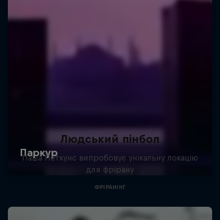
Людський пінбол
Паша Петкунс випробовує унікальну локацію
для фрірану
ФРІРАНІНГ