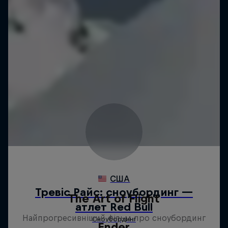
The Art of Flight
Найпрогресивніший фільм про сноубординг
Ender