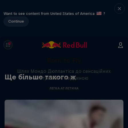
Want to see content from United States of America
?
Continue
Born to Fly
Шлях Мондо Дюплантіса до сенсаційних
Ще більше такого ж
стрибків з жердиною
ЛЕГКА АТЛЕТИКА