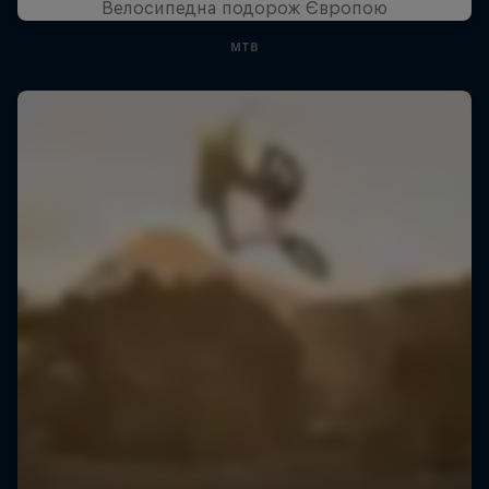
Велосипедна подорож Європою
MTB