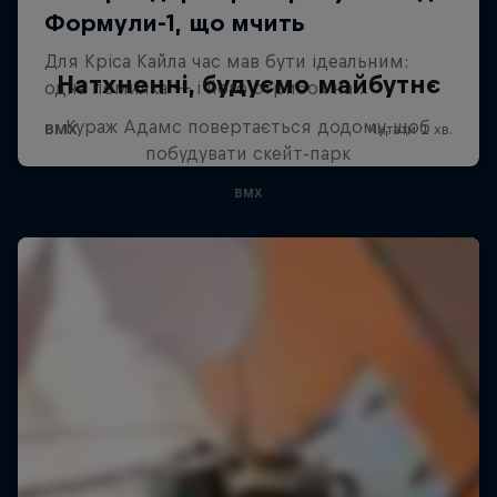
Натхненні, будуємо майбутнє
Кураж Адамс повертається додому, щоб
побудувати скейт-парк
BMX