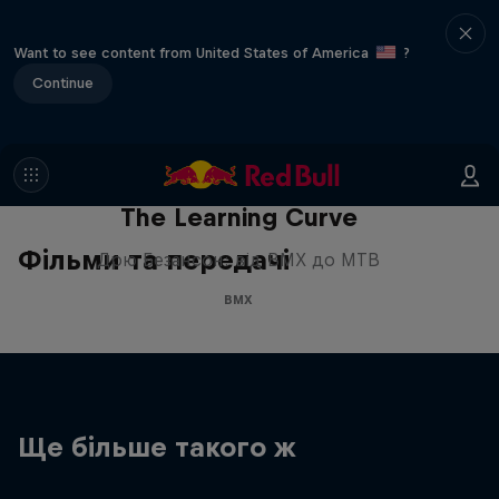
Want to see content from United States of America
?
Continue
The Learning Curve
Фільми та передачі
Дрю Безансон: від BMX до MTB
BMX
Ще більше такого ж