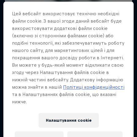
Цей вебсайт використовує технічно необхідні
файли cookie. З вашої згоди даний вебсайт буде
використовувати додаткові файли cookie
(включно зі сторонніми файлами cookie) або
подібні технології, які забезпечуватимуть роботу
нашого сайту, для маркетингових цілей і для
покращення вашого досвіду роботи в Інтернеті.
The Learning Curve
Ви можете у будь-який момент відкликати свою
згоду через Налаштування файлів cookie в
Дрю Безансон: від BMX до MTB
нижній частині вебсайту. Додаткову інформацію
BMX
можна знайти в нашій
Політиці конфіденційності
та в Налаштуваннях файлів cookie, що вказані
нижче.
Налаштування cookie