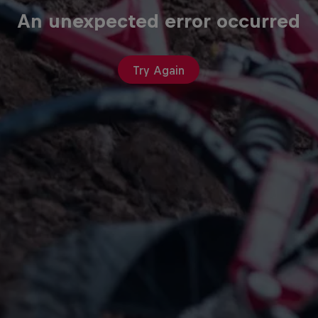
An unexpected error occurred
Try Again