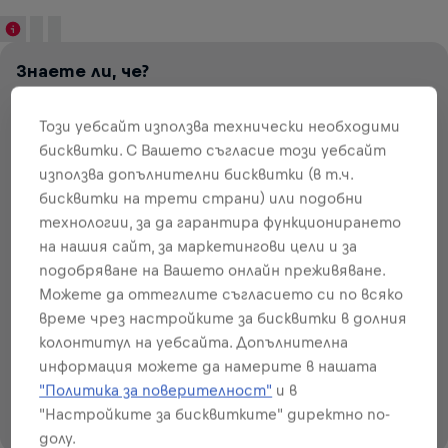
Знаете ли, че?
80 мг кофеин, съдържащи се в един кен Red Bull
Red Edition от 250 мл., са приблизително толкова,
Този уебсайт използва технически необходими
колкото в една чаша кафе.
бисквитки. С Вашето съгласие този уебсайт
използва допълнителни бисквитки (в т.ч.
The Red
Черен чай
Разтворимо
Кола
бисквитки на трети страни) или подобни
Edition
кафе
технологии, за да гарантира функционирането
на нашия сайт, за маркетингови цели и за
VS
подобряване на Вашето онлайн преживяване.
Можете да оттеглите съгласието си по всяко
време чрез настройките за бисквитки в долния
80
мг
~
~
79
~
~
113
57
28
113
мг
мг
мг
мг
мг
на 250 мл
на 250 мл
на 250 мл
на 250 мл
на 250 мл
на 250 мл
колонтитул на уебсайта. Допълнителна
информация можете да намерите в нашата
"Политика за поверителност"
и в
"Настройките за бисквитките" директно по-
долу.