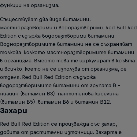
функции на организма.
Съществуват два вида витамини:
мастноразтворими и водоразтворими. Red Bull Red
Edition съдържа водоразтворими витамини.
Водноразтворимите витамини не се съхраняват
толкова, колкото мастноразтворимите витамини
в организма. Вместо това те циркулират в кръвта
и всичко, което не се използва от организма, се
отделя. Red Bull Red Edition съдържа
водоразтворимите витамини от групата В -
ниацин (витамин В3), пантотенова киселина
(витамин В5), витамин В6 и витамин В12.
Захари
Red Bull Red Edition се произвежда със захар,
добита от растителни източници. Захарта е