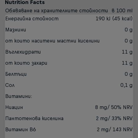
Nutrition Facts
Обявяване на хранителните стойности
в 100 ml
Енергийна стойност
190 kJ (45 kcal)
Мазнини
0 g
от които наситени мастни киселини
0 g
Въглехидрати
11 g
от които захари
11 g
Белтъци
0 g
Сол
0,1 g
Витамини:
Ниацин
8 mg/ 50% NRV
Пантотенова киселина
2 mg/ 33% NRV
Витамин В6
2 mg/ 143 NRV