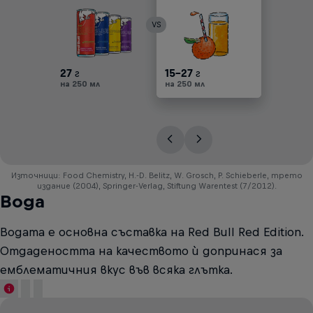
VS
27
г
30-45
15-27
25-30
17-25
30-45
г
г
г
г
г
на 250 мл
на 250 мл
на 250 мл
на 250 мл
на 250 мл
на 250 мл
Източници: Food Chemistry, H.-D. Belitz, W. Grosch, P. Schieberle, трето
издание (2004), Springer-Verlag, Stiftung Warentest (7/2012).
Вода
Водата е основна съставка на Red Bull Red Edition.
Отдадеността на качеството ѝ допринася за
емблематичния вкус във всяка глътка.