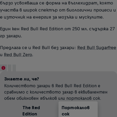
бързо усвояваща се форма на въглехидрат, която
участва в широк спектър от биологични процеси и
е източник на енергия за мозъка и мускулите.
Един кен Red Bull Red Edition от 250 мл. съдържа 27
гр захари.
Предлага се и Red Bull без захари:
Red Bull Sugarfree
и
Red Bull Zero
.
Знаете ли, че?
Количеството захари в Red Bull Red Edition е
сравнимо с количеството захар в еквивалентен
обем обикновен ябълков или портокалов сок.
The Red
Портокалов
Безалкохолни
Ябълков сок
Edition
сок
напитки