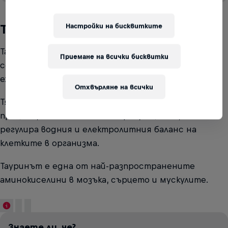
Статистиката по-горе е взета от Фондацията на Международния
съвет за информация за храните (IFIC)
Таурин
Настройки на бисквитките
Тауринът е аминокиселина, естествено срещаща
Приемане на всички бисквитки
се в човешкото тяло и присъстваща в
ежедневната диета.
Отхвърляне на всички
Тя участва в широк спектър от биологични
процеси, включително осморегулацията, която
регулира водния и електролитния баланс на
клетките в организма.
Тауринът е една от най-разпространените
аминокиселини в мозъка, сърцето и мускулите.
Знаете ли, че?