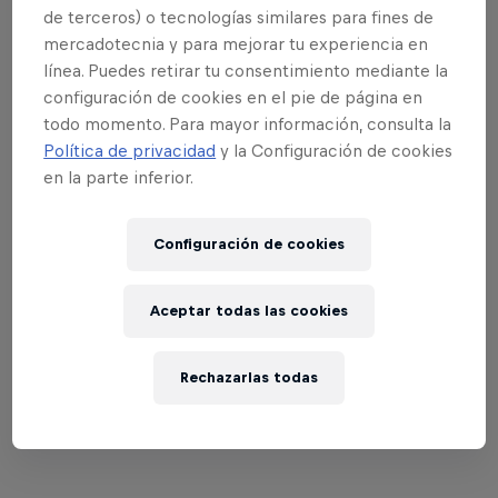
de terceros) o tecnologías similares para fines de
mercadotecnia y para mejorar tu experiencia en
línea. Puedes retirar tu consentimiento mediante la
configuración de cookies en el pie de página en
Red Bull Selector Jamaica
todo momento. Para mayor información, consulta la
14 Marzo 2026
Política de privacidad
y la Configuración de cookies
en la parte inferior.
Kingston, Jamaica
MUSIC
Configuración de cookies
Último evento
Aceptar todas las cookies
ver todo
Rechazarlas todas