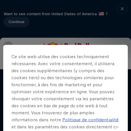
Want to see content from United States of America
?
Continue
Infos
Véhicules
Parcours
FAQ
Résultats et class
Daniel 'Chucky' Sanders: Vision
Ce site web utilise des cookies techniquement
nécessaires. Avec votre consentement, il utilisera
double
des cookies supplémentaires (y compris des
A la recherche d'un nouveau titre à Dakar et
cookies tiers) ou des technologies similaires pour
Films & Séries
d'une vie équilibrée
fonctionner, à des fins de marketing et pour
optimiser votre expérience en ligne. Vous pouvez
RALLYE
révoquer votre consentement via les paramètres
des cookies en bas de page du site web à tout
moment. Vous trouverez de plus amples
informations dans notre
Politique de confidentialité
Vidéos qui pourraient te plaire
et dans les paramètres des cookies directement ci-