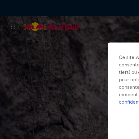
Ce site 
consente
tiers) ou
pour opt
consente
moment. 
confident