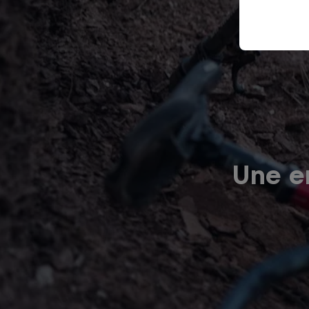
Une er