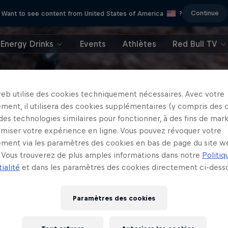
Continue
Want to see content from United States of America
?
Energy Drinks
Events
Athlètes
Red Bull TV
web utilise des cookies techniquement nécessaires. Avec votre
ment, il utilisera des cookies supplémentaires (y compris des 
 des technologies similaires pour fonctionner, à des fins de mar
imiser votre expérience en ligne. Vous pouvez révoquer votre
ment via les paramètres des cookies en bas de page du site w
Vous trouverez de plus amples informations dans notre
Politiq
ialité
et dans les paramètres des cookies directement ci-desso
Paramètres des cookies