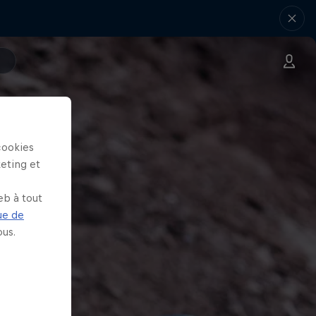
cookies
keting et
eb à tout
ue de
us.