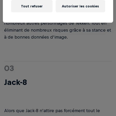
grâce à une stance, de servir différentes hauteurs
Tout refuser
Autoriser les cookies
de coups et d'en tirer profit. C'est un ensemble de
compétences qui peut être appliqué à de
nombreux autres personnages de Tekken. Tout en
éliminant de nombreux risques grâce à sa stance et
à de bonnes données d'image.
03
Jack-8
Alors que Jack-8 n'attire pas forcément tout le