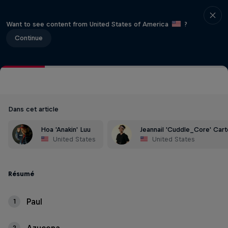
Want to see content from United States of America
?
Continue
Dans cet article
Hoa 'Anakin' Luu
Jeannail 'Cuddle_Core' Cart
United States
United States
Résumé
Paul
1
2