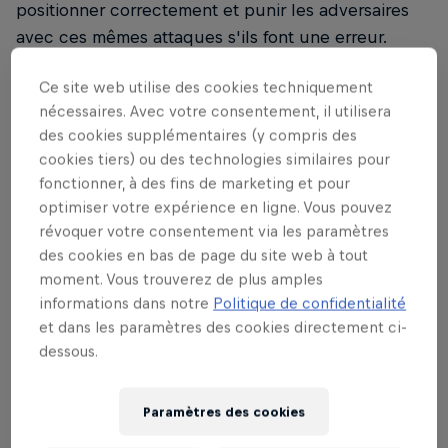
positionner correctement et punir les adversaires
avec ces mêmes attaques s'ils font une erreur.
Ce site web utilise des cookies techniquement
nécessaires. Avec votre consentement, il utilisera
des cookies supplémentaires (y compris des
02
cookies tiers) ou des technologies similaires pour
fonctionner, à des fins de marketing et pour
Azucena
optimiser votre expérience en ligne. Vous pouvez
révoquer votre consentement via les paramètres
des cookies en bas de page du site web à tout
moment. Vous trouverez de plus amples
informations dans notre
Politique de confidentialité
Elle n'est pas seulement l'une des nouvelles
et dans les paramètres des cookies directement ci-
venues dans Tekken 8, mais aussi un bon choix pour
dessous.
les nouveaux joueurs. Azucena offre la possibilité
de comprendre et d'appliquer assez rapidement le
Paramètres des cookies
mix-up offensif. Après ses jabs, elle a la possibilité,