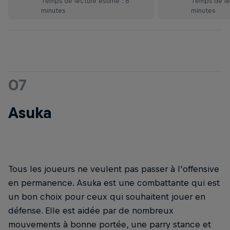
Temps de lecture estimé : 6
Temps de lec
minutes
minutes
07
Asuka
Tous les joueurs ne veulent pas passer à l'offensive
en permanence. Asuka est une combattante qui est
un bon choix pour ceux qui souhaitent jouer en
défense. Elle est aidée par de nombreux
mouvements à bonne portée, une parry stance et