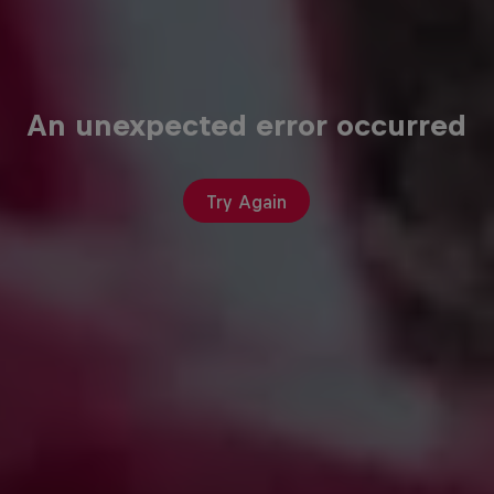
An unexpected error occurred
Try Again