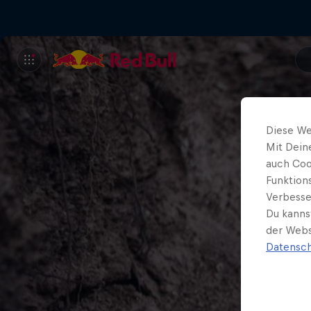
Diese We
Mit Dein
auch Coo
Funktion
Verbesse
Du kanns
der Webs
Datensch