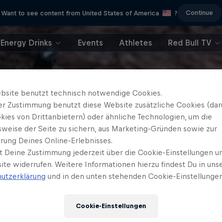
Continue
Want to see content from United States of America
?
Energy Drinks
Events
Athletes
Red Bull TV
bsite benutzt technisch notwendige Cookies.
er Zustimmung benutzt diese Website zusätzliche Cookies (dar
kies von Drittanbietern) oder ähnliche Technologien, um die
sweise der Seite zu sichern, aus Marketing-Gründen sowie zur
rung Deines Online-Erlebnisses.
t Deine Zustimmung jederzeit über die Cookie-Einstellungen un
ite widerrufen. Weitere Informationen hierzu findest Du in uns
utzerklärung
und in den unten stehenden Cookie-Einstellungen
Cookie-Einstellungen