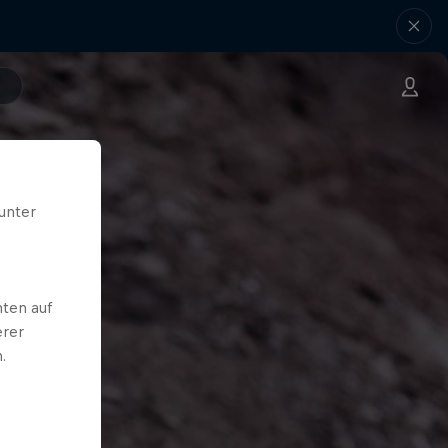
unter
ten auf
erer
.