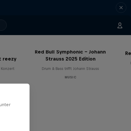
Red Bull Symphonic – Johann
Re
t reezy
Strauss 2025 Edition
 Konzert
Drum & Bass trifft Johann Strauss
MUSIC
unter