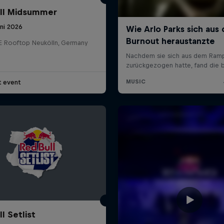
ll Midsummer
uni 2026
E Rooftop Neukölln, Germany
t event
l Setlist