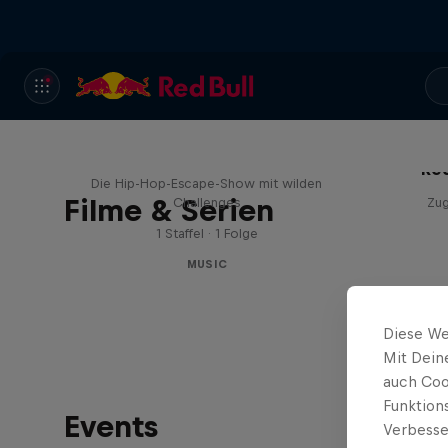
Red Bull Trapped
Red
Die Hip-Hop-Escape-Show mit wilden
Filme & Serien
Challenges
Zu
1 Staffel · 1 Folge
MUSIC
Diese We
Mit Dein
auch Coo
Funktion
Events
Verbesse