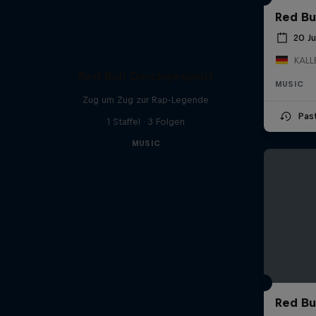
Red Bu
20 J
KALL
Red Bull Durchgespielt
MUSIC
Zug um Zug zur Rap-Legende
Pas
1 Staffel · 3 Folgen
MUSIC
Red Bul