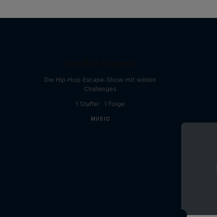
Red Bull Trapped
Die Hip-Hop-Escape-Show mit wilden
Challenges
1 Staffel · 1 Folge
MUSIC