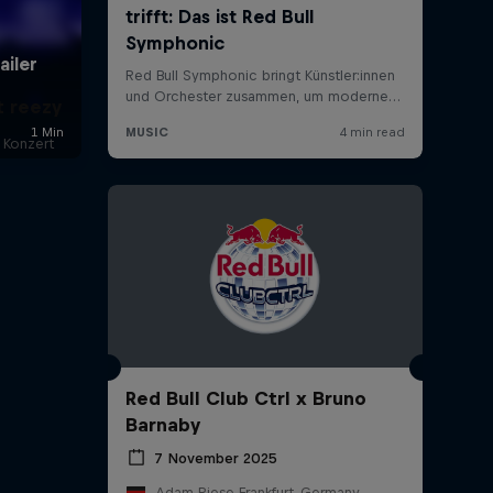
t reezy
 Konzert
Red Bull Club Ctrl x Bruno
Barnaby
7 November 2025
Adam Riese Frankfurt, Germany