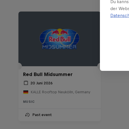
Du kanns
der Webs
Datensch
Red Bull Midsummer
20 Juni 2026
KALLE Rooftop Neukölln, Germany
MUSIC
Past event