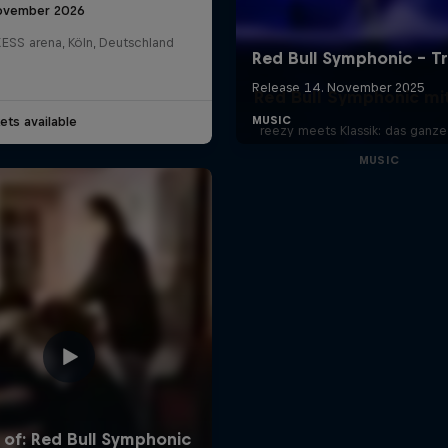
ovember 2026
ESS arena, Köln, Deutschland
Red Bull Symphonic mi
ets available
reezy meets Klassik: das ganze
MUSIC