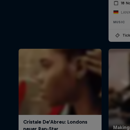
18 N
LANX
MUSIC
Tick