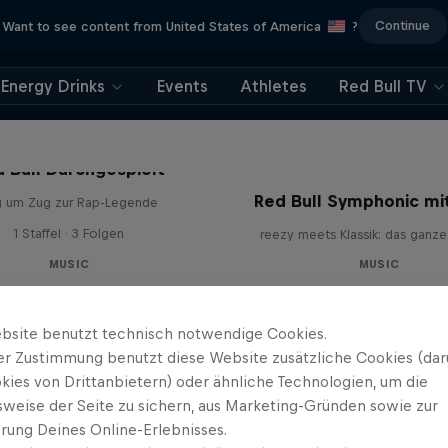
Continue
Want to see content from United States of America
?
Energy Drinks
Events
Athletes
Red Bull TV
 Bull Durchgespielt
Red Bull Symphonic mi
g um Zug zur Rap-Legende
1 Staffel · 3 Folgen
reezy meets Klassik: das ganze
MUSIC
MUSIC
bsite benutzt technisch notwendige Cookies.
er Zustimmung benutzt diese Website zusätzliche Cookies (dar
kies von Drittanbietern) oder ähnliche Technologien, um die
sweise der Seite zu sichern, aus Marketing-Gründen sowie zur
rung Deines Online-Erlebnisses.