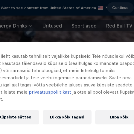
Continue
Want to see content from United States of America
?
nergy Drinks
Üritused
Sportlased
Red Bull TV
leht kasutab tehniliselt vajalikke küpsiseid. Teie nõusolekul või
t kasutada täiendavaid küpsiseid (sealhulgas kolmandate osapo
) või sarnaseid tehnoloogiaid, et meie lehekülg toimiks,
eesmärkidel ja teie veebikogemuse parandamiseks. Saate oma
 igal ajal tagasi võtta veebilehe jaluses asuva küpsiste seadete
et leiate meie
privaatsuspoliitikast
ja otse allpool olevast Küpsis
t.
Küpsiste sätted
Lükka kõik tagasi
Luba kõik