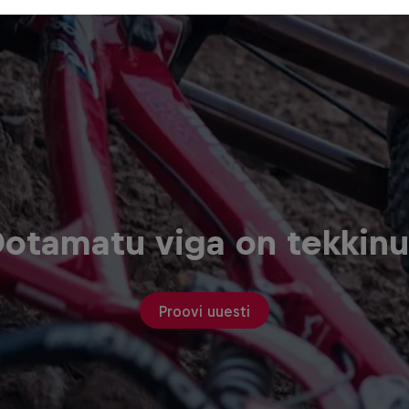
otamatu viga on tekkin
Proovi uuesti