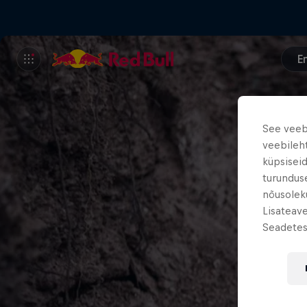
E
See veebi
veebileh
küpsiseid
turundus
nõusoleku
Lisateav
Seadetes