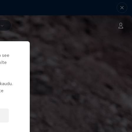
b see
olte
 kaudu.
te