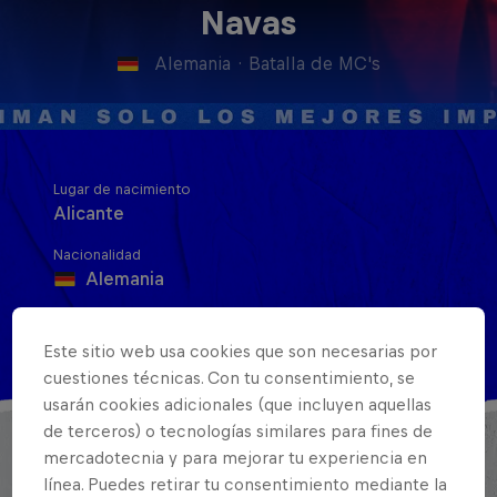
Navas
Alemania
·
Batalla de MC's
Lugar de nacimiento
Alicante
Nacionalidad
Alemania
Disciplinas
Mc Battle
Este sitio web usa cookies que son necesarias por
cuestiones técnicas. Con tu consentimiento, se
usarán cookies adicionales (que incluyen aquellas
de terceros) o tecnologías similares para fines de
Navas ha sido el MC que más ha dado que hablar
mercadotecnia y para mejorar tu experiencia en
en la temporada de regionales de 2024 de Red Bull
línea. Puedes retirar tu consentimiento mediante la