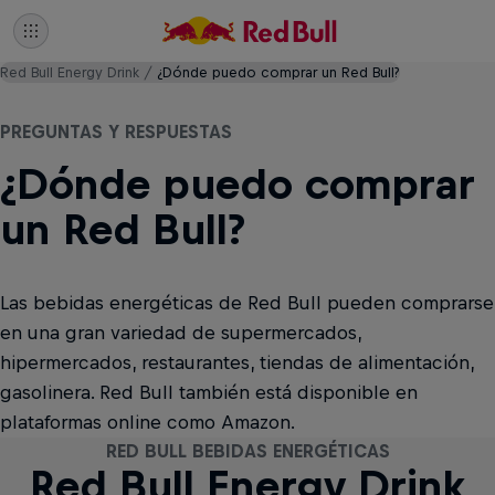
Red Bull Energy Drink
¿Dónde puedo comprar un Red Bull?
PREGUNTAS Y RESPUESTAS
¿Dónde puedo comprar
un Red Bull?
Las bebidas energéticas de Red Bull pueden comprarse
en una gran variedad de supermercados,
hipermercados, restaurantes, tiendas de alimentación,
gasolinera. Red Bull también está disponible en
plataformas online como Amazon.
RED BULL BEBIDAS ENERGÉTICAS
RED BULL BEBIDAS ENERGÉTICAS
RED BULL BEBIDAS ENERGÉTICAS
RED BULL BEBIDAS ENERGÉTICAS
RED BULL BEBIDAS ENERGÉTICAS
RED BULL BEBIDAS ENERGÉTICAS
RED BULL BEBIDAS ENERGÉTICAS
RED BULL BEBIDAS ENERGÉTICAS
RED BULL BEBIDAS ENERGÉTICAS
RED BULL BEBIDAS ENERGÉTICAS
RED BULL BEBIDAS ENERGÉTICAS
RED BULL BEBIDAS ENERGÉTICAS
RED BULL BEBIDAS ENERGÉTICAS
Red Bull Winter Edition
Red Bull Energy Drink
The Coconut Edition
The Summer Edition
The Apricot Edition
Red Bull Sugarfree
The Spring Edition
The Peach Edition
The Blue Edition
The Red Edition
The Lila Edition
The Ice Edition
Red Bull Zero