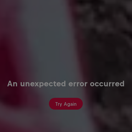
An unexpected error occurred
Try Again