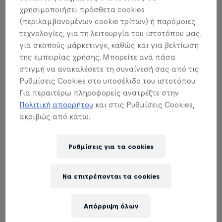
χρησιμοποιήσει πρόσθετα cookies
(περιλαμβανομένων cookie τρίτων) ή παρόμοιες
τεχνολογίες, για τη λειτουργία του ιστοτόπου μας,
για σκοπούς μάρκετινγκ, καθώς και για βελτίωση
Red Bull Gym Clash 2026
της εμπειρίας χρήσης. Μπορείτε ανά πάσα
10 Οκτωβρίου 2026
στιγμή να ανακαλέσετε τη συναίνεσή σας από τις
Ρυθμίσεις Cookies στο υποσέλιδο του ιστοτόπου.
Athens, Greece
Για περαιτέρω πληροφορείς ανατρέξτε στην
ATHLETICS
Πολιτική απορρήτου
και στις Ρυθμίσεις Cookies,
ακριβώς από κάτω.
Registrations open
Ρυθμίσεις για τα cookies
Δες τα όλα
Να επιτρέπονται τα cookies
Απόρριψη όλων