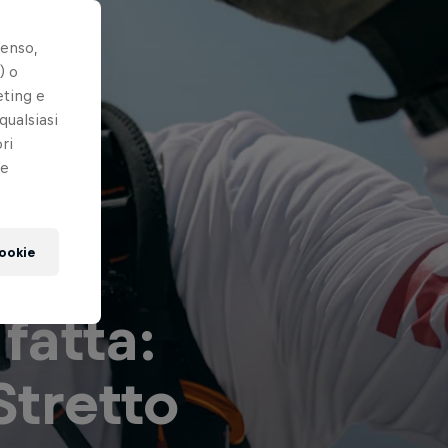
senso,
) o
eting e
qualsiasi
ri
le
cookie
fatta:
Stretto