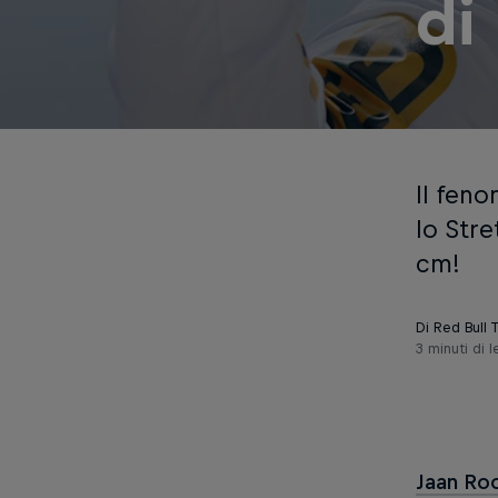
di
Il feno
lo Str
cm!
Di Red Bull
3 minuti di l
Jaan Ro