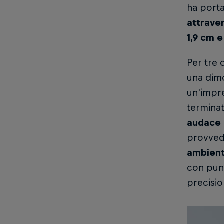
ha porta
attrave
1,9 cm e
Per tre 
una dimo
un'impre
terminat
audace
provve
ambient
con punt
precisio