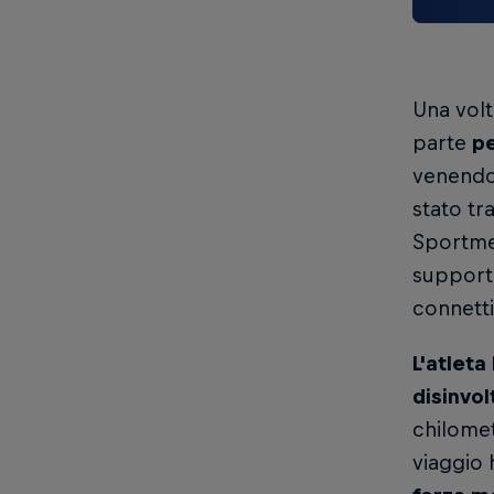
Una volt
parte
pe
venendo 
stato tr
Sportmed
support
connetti
L'atleta
disinvol
chilomet
viaggio 