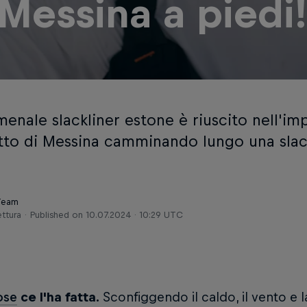
 Messina a piedi!
menale slackliner estone è riuscito nell'im
etto di Messina camminando lungo una slack
 Team
ettura
Published on
10.07.2024 · 10:29 UTC
ose
ce l'ha fatta.
Sconfiggendo il caldo, il vento e la