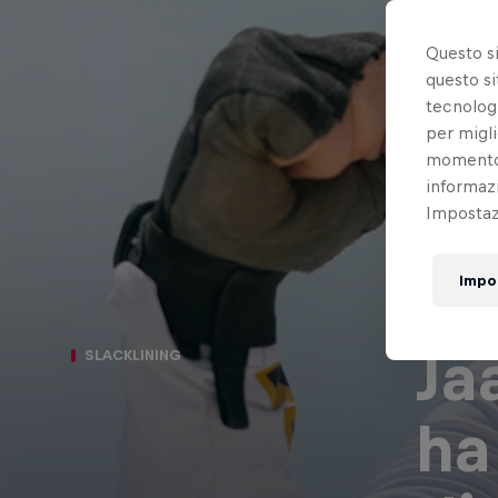
Questo s
questo si
tecnologi
per migli
momento t
informazi
Impostazi
Impo
Ja
SLACKLINING
ha