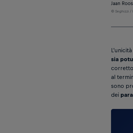
Jaan Roose
© Seghizzi / 
L’unicità
sia pot
corretto
al termi
sono pr
dei
para