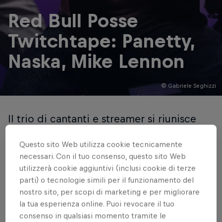
Red Bull Posse
Twitchtape: Panetty,
Naska, Mike Lennon
© Gabriele Seghizzi
Il trio di cantanti e streamer si riunisce
nel terzo episodio del format su un inno
Questo sito Web utilizza cookie tecnicamente
punk rock
necessari. Con il tuo consenso, questo sito Web
utilizzerà cookie aggiuntivi (inclusi cookie di terze
Di Claudio Biazzetti
parti) o tecnologie simili per il funzionamento del
2 minuti di lettura
Published on
23.06.2022 · 19:32 UTC
nostro sito, per scopi di marketing e per migliorare
la tua esperienza online. Puoi revocare il tuo
consenso in qualsiasi momento tramite le