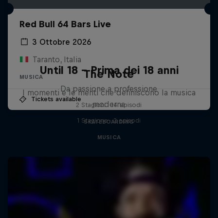
Red Bull 64 Bars Live
3 Ottobre 2026
Taranto, Italia
Until 18 - Prima dei 18 anni
The Note
MUSICA
Da passione a professione
I momenti e le menti che definiscono la musica
Tickets available
moderna
2 Stagioni · 14 episodi
1 Stagione · 2 episodi
SKATEBOARDING
MUSICA