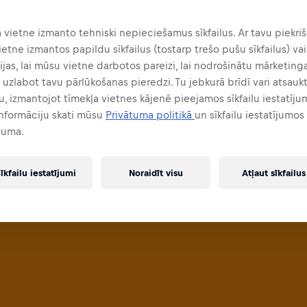
a vietne izmanto tehniski nepieciešamus sīkfailus. Ar tavu piekriš
ietne izmantos papildu sīkfailus (tostarp trešo pušu sīkfailus) vai
jas, lai mūsu vietne darbotos pareizi, lai nodrošinātu mārketin
n uzlabot tavu pārlūkošanas pieredzi. Tu jebkurā brīdī vari atsauk
u, izmantojot tīmekļa vietnes kājenē pieejamos sīkfailu iestatīju
informāciju skati mūsu
Privātuma politikā
un sīkfailu iestatījumos
juma.
īkfailu iestatījumi
Noraidīt visu
Atļaut sīkfailus