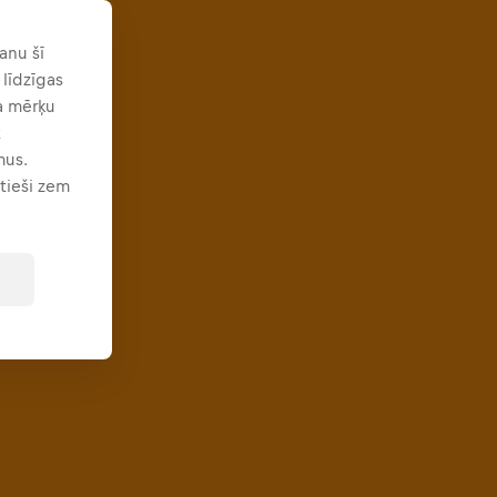
anu šī
 līdzīgas
ga mērķu
t
mus.
 tieši zem