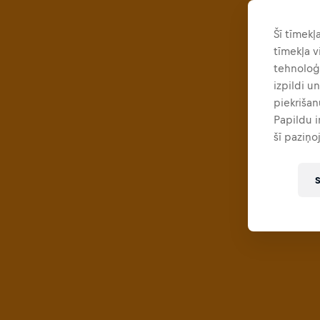
Šī tīmekļ
tīmekļa v
tehnoloģi
izpildi u
piekrišan
Papildu 
šī paziņo
S