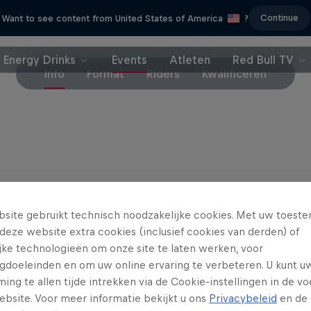
Continue
Want to see content from United States of America
?
Energy Drinks
Events
Atleten
Red Bull TV
Info
Format
Riders
Kwalificeren
site gebruikt technisch noodzakelijke cookies. Met uw toes
Partners
deze website extra cookies (inclusief cookies van derden) of
ijke technologieën om onze site te laten werken, voor
gdoeleinden en om uw online ervaring te verbeteren. U kunt u
ng te allen tijde intrekken via de Cookie-instellingen in de vo
ebsite. Voor meer informatie bekijkt u ons
Privacybeleid
en de 