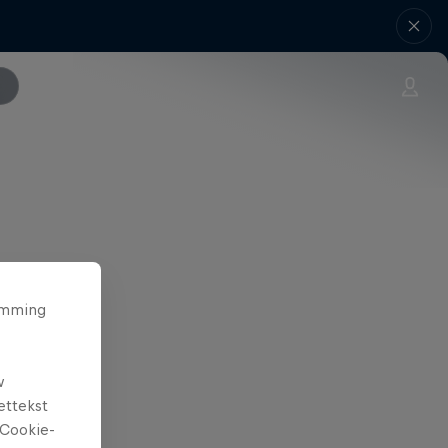
temming
w
ettekst
Cookie-