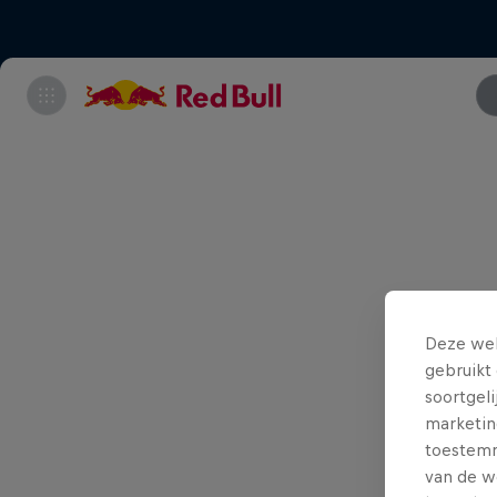
Deze web
gebruikt 
soortgel
marketin
toestemmi
van de w