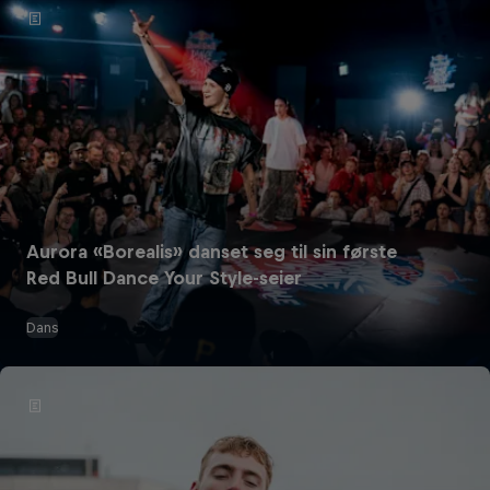
Aurora «Borealis» danset seg til sin første
Red Bull Dance Your Style-seier
Dans