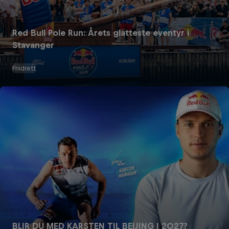
Red Bull Pole Run: Årets glatteste eventyr i
Stavanger
Friidrett
BLIR DU MED KARSTEN TIL BEIJING I 2027?