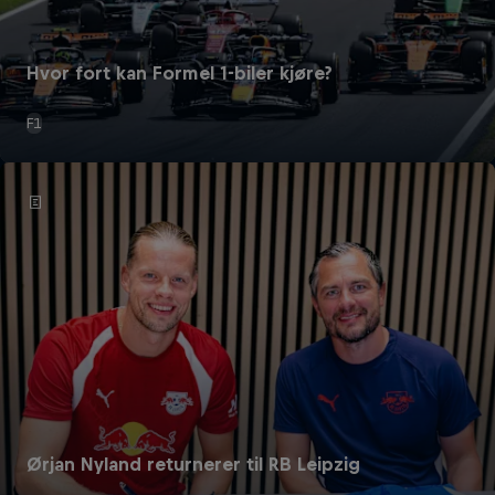
Hvor fort kan Formel 1-biler kjøre?
F1
Ørjan Nyland returnerer til RB Leipzig