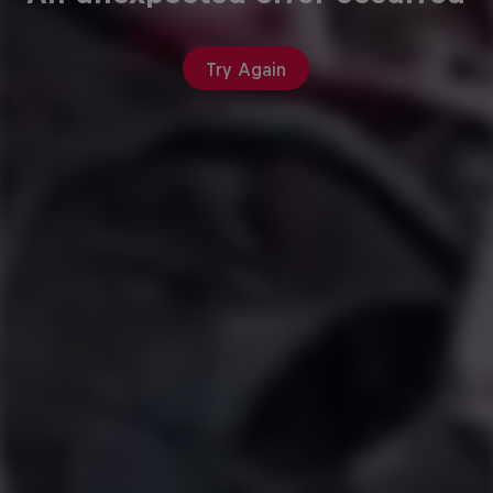
Try Again