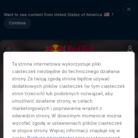
Want to see content from United States of America
?
Continue
Ta strona internetowa wykorzystuje pliki
ciasteczek niezbędne do technicznego działania
strony. Za twoją zgodą strona będzie używać
dodatkowych plików ciasteczek (w tym ciasteczek
stron trzecich) lub podobnych rozwiązań, aby
umożliwić działanie strony, w celach
marketingowych i poprawienia wrażeń z
odwiedzin strony. W dowolnym momencie można
wycofać zgodę w ustawieniach plików ciasteczek
w stopce strony. Więcej informacji znajduje się w
naszej
Polityce prywatności
oraz w ustawieniach