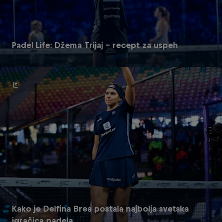
Padel Life: Džema Trijaj – recept za uspeh
Kako je Delfina Brea postala najbolja svetska
igračica padela