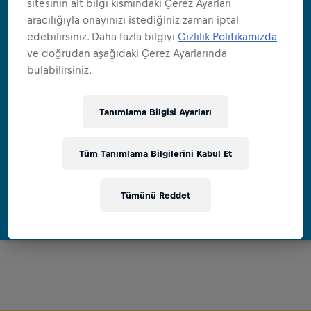
sitesinin alt bilgi kısmındaki Çerez Ayarları
aracılığıyla onayınızı istediğiniz zaman iptal
edebilirsiniz. Daha fazla bilgiyi
Gizlilik Politikamızda
ve doğrudan aşağıdaki Çerez Ayarlarında
bulabilirsiniz.
Tanımlama Bilgisi Ayarları
ŞEKERSIZ DE KANATLANDIRIIIR
Red Bull Sugarfree
Tüm Tanımlama Bilgilerini Kabul Et
Tümünü Reddet
Ürünü gör