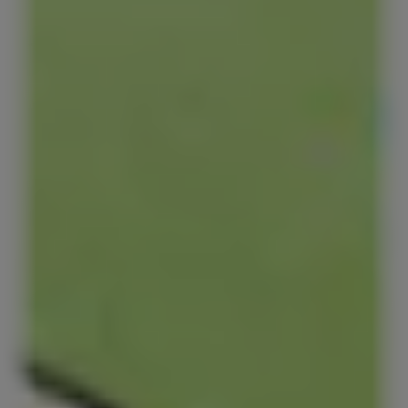
Yeni Red Bull Zero
Red Bull Sugarfree
Şekersiz De Kanatlandiriiir
The Lilac Edition Sugarfree
The Pink Edition Sugarfree
Red Bull Enerji̇ İçeceğİ Editions
The Yellow Edition
The Apple Edition
The Peach Edition
The Blue Edition
The White Edit
The Red Edition