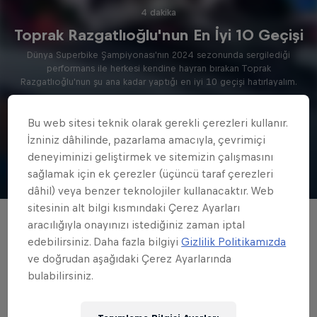
4 dakika
Toprak Razgatlıoğlu'nun En İyi 10 Geçişi
Dünya Superbike Şampiyonası'nın 2024 sezonunda sergilediği
performans ile herkesi kendine hayran bırakan Toprak
Razgatlıoğlu'nun şu ana kadar yaptığı en iyi 10 geçişi hatırlayalım.
Bu web sitesi teknik olarak gerekli çerezleri kullanır.
İzle
İzniniz dâhilinde, pazarlama amacıyla, çevrimiçi
deneyiminizi geliştirmek ve sitemizin çalışmasını
Toprak Razgatlıoğlu
sağlamak için ek çerezler (üçüncü taraf çerezleri
dâhil) veya benzer teknolojiler kullanacaktır. Web
sitesinin alt bilgi kısmındaki Çerez Ayarları
aracılığıyla onayınızı istediğiniz zaman iptal
Dünya Superbike Şampiyonası ve Dünya
edebilirsiniz. Daha fazla bilgiyi
Gizlilik Politikamızda
Supersport Şampiyonası'nın tüm yarışlarını
ve doğrudan aşağıdaki Çerez Ayarlarında
sezon boyunca
Red Bull TV'de izleyebilirsin
!
bulabilirsiniz.