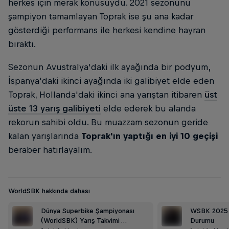
herkes için merak konusuydu. 2021 sezonunu
şampiyon tamamlayan Toprak ise şu ana kadar
gösterdiği performans ile herkesi kendine hayran
bıraktı.
Sezonun Avustralya'daki ilk ayağında bir podyum,
İspanya'daki ikinci ayağında iki galibiyet elde eden
Toprak, Hollanda'daki ikinci ana yarıştan itibaren
üst
üste 13 yarış galibiyeti
elde ederek bu alanda
rekorun sahibi oldu. Bu muazzam sezonun geride
kalan yarışlarında
Toprak'ın yaptığı en iyi 10 geçişi
beraber hatırlayalım.
WorldSBK hakkında dahası
Dünya Superbike Şampiyonası
WSBK 2025 
(WorldSBK) Yarış Takvimi …
Durumu