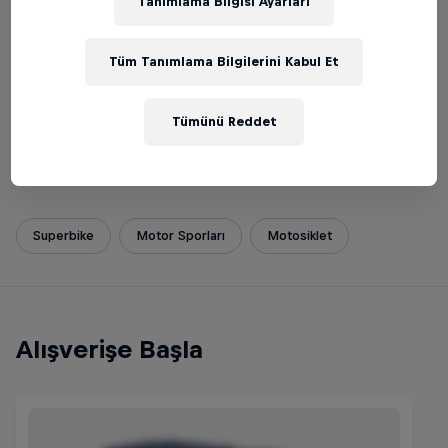
Tanımlama Bilgisi Ayarları
Paylaş
Tüm Tanımlama Bilgilerini Kabul Et
Bu haberin içinde
WorldSBK
Toprak Razgatlıoğlu
Tümünü Reddet
Türkiye
25 Tur Durakları
Superbike
Motor Sporları
Motosiklet
Alışverişe Başla