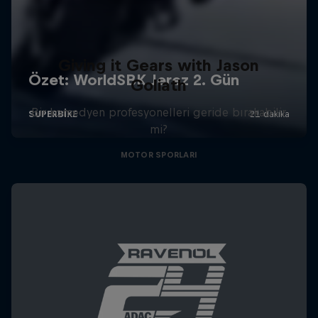
Giving it Gears with Jason
Goliath
Bir komedyen profesyonelleri geride bırakabilir
mi?
MOTOR SPORLARI