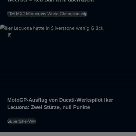
FIM MX2 Motocross World Championship
MotoGP-Ausflug von Ducati-Werkspilot Iker
Lecuona: Zwei Stürze, null Punkte
Red Bull 能量飲料
Superbike-WM