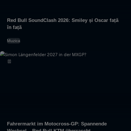
Red Bull SoundClash 2026: Smiley și Oscar față
în față
Muzica
Fahrermarkt im Motocross-GP: Spannende
Wechsel – Red Bull KTM überrascht