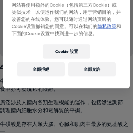
VS
网站将使用额外的Cookie（包括第三方Cookie）或
类似技术，以便运作我们的网站，用于营销目的，并
79
~
~
~
79
28
113
57
毫克
毫克
毫克
毫克
毫克
改善您的在线体验。您可以随时通过网站页脚的
每 250毫升
每250毫升
每250毫升
每250毫升
每 250毫升
80
毫克
Cookie设置撤销您的同意。可以在我们的
隐私政策
和
每250毫升
下面的Cookie设置中找到进一步的信息。
Cookie 設置
Source: IFIC (2008 & 2015), EFSA (2015)
牛磺酸
全部拒絕
全部允許
牛磺酸是可在人體內自然產生的一種氨基酸，在日常飲
食中亦可發現它的蹤跡。
廣泛涉及人體內各類生理機能的運作，包括滲透調節—
調理體內細胞水分和電解質的平衡。
牛磺酸是存在人類大腦、心臟和肌肉中最多的氨基酸之
一。