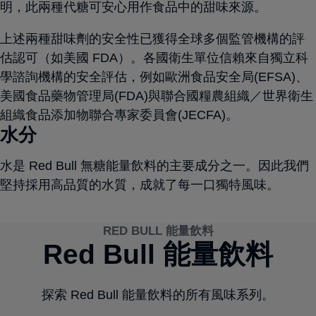
明，此兩種代糖可安心用作食品中的甜味來源。
上述兩種甜味劑的安全性已獲得全球多個監管機構的評
估認可（如美國 FDA）。各國衛生單位信賴來自獨立科
學諮詢機構的安全評估，例如歐洲食品安全局(EFSA)、
美國食品藥物管理局(FDA)與聯合國糧農組織／世界衛生
組織食品添加物聯合專家委員會(JECFA)。
水分
水是 Red Bull 無糖能量飲料的主要成分之一。因此我們
堅持採用高品質的水質，成就了每一口獨特風味。
RED BULL 能量飲料
RED BULL 能量飲料
RED BULL 能量飲料
RED BULL 能量飲料
RED BULL 能量飲料
RED BULL 能量飲料
RED BULL 能量飲料
RED BULL 能量飲料
RED BULL 能量飲料
RED BULL 能量飲料
RED BULL 能量飲料
RED BULL 能量飲料
Red Bull Apple Edition
Red Bull Apple Edition
Red Bull 零卡能量飲料
Red Bull 無糖能量飲料
Red Bull 零卡能量飲料
Red Bull 無糖能量飲料
The Purple Edition
The Purple Edition
The White Edition
The White Edition
Red Bull 能量飲料
Red Bull 能量飲料
Sugarfree
Sugarfree
探索 Red Bull 能量飲料的所有風味系列。
探索 Red Bull 能量飲料的所有風味系列。
探索 Red Bull 能量飲料的所有風味系列。
探索 Red Bull 能量飲料的所有風味系列。
探索 Red Bull 能量飲料的所有風味系列。
探索 Red Bull 能量飲料的所有風味系列。
探索 Red Bull 能量飲料的所有風味系列。
探索 Red Bull 能量飲料的所有風味系列。
探索 Red Bull 能量飲料的所有風味系列。
探索 Red Bull 能量飲料的所有風味系列。