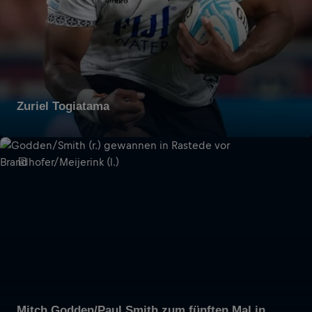
Zuriel Togiatama
Mitch Godden/Paul Smith zum fünften Mal in