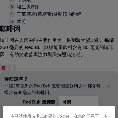
維生素B群
三氯蔗糖(蔗糖素)及醋磺內酯鉀
水分
咖啡因
咖啡因在人體中的主要作用之一是刺激大腦功能。每罐
250 毫升的 Red Bull 無糖能量飲料含有 80 毫克的咖啡
因，有助於改善專注力與保持思緒清晰。
你知道嗎？
一罐250毫升的Red Bull 無糖能量飲料與一杯咖啡，同
樣含有80毫克的咖啡因。
Red Bull 無糖能
可樂
濾掛式咖啡
紅茶
量飲料
本网站使用技术上必要的Cookie。在您的同意下，本