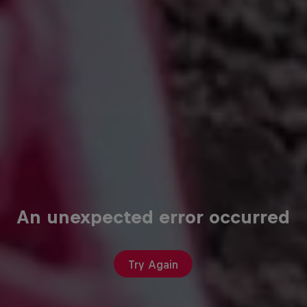
An unexpected error occurred
Try Again