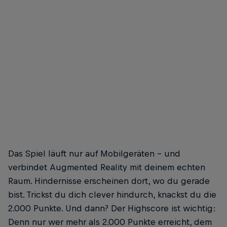
Formel-1-Star Max Verstappen überreichte Fabio Wibmer die limitierte
Dose
© Joerg Mitter / Red Bull Content Pool
Das Spiel läuft nur auf Mobilgeräten – und
verbindet Augmented Reality mit deinem echten
Raum. Hindernisse erscheinen dort, wo du gerade
bist. Trickst du dich clever hindurch, knackst du die
2.000 Punkte. Und dann? Der Highscore ist wichtig:
Denn nur wer mehr als 2.000 Punkte erreicht, dem