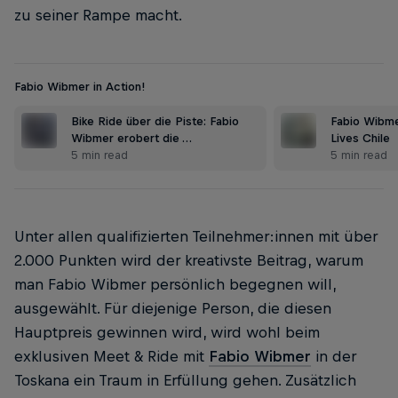
zu seiner Rampe macht.
Fabio Wibmer in Action!
Bike Ride über die Piste: Fabio
Fabio Wibme
Wibmer erobert die …
Lives Chile
5 min read
5 min read
Unter allen qualifizierten Teilnehmer:innen mit über
2.000 Punkten wird der kreativste Beitrag, warum
man Fabio Wibmer persönlich begegnen will,
ausgewählt. Für diejenige Person, die diesen
Hauptpreis gewinnen wird, wird wohl beim
exklusiven Meet & Ride mit
Fabio Wibmer
in der
Toskana ein Traum in Erfüllung gehen. Zusätzlich