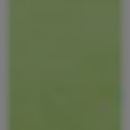
Red Bull Zero
Red Bull Sugarfree
Zuckerfreie Red Bull Energy Drinks
Summer Edition Sugarfree
The Cherry Edition Sugarfree
The Lilac Edition Sugarfree
Red Bull Energy Drink Editions
The Summer Edition
The Peach Edition
The Ice Edition
The Sea Blue Edition
The Apricot Ed
The Green Edition
The White Edition
The Blue Edition