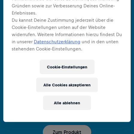
Gründen sowie zur Verbesserung Deines Online-
Erlebnisses.
Du kannst Deine Zustimmung jederzeit über die
Cookie-Einstellungen unten auf der Website
widerrufen. Weitere Informationen hierzu findest Du
in unserer
Datenschutzerklärung
und in den unten
stehenden Cookie-Einstellungen.
Cookie-Einstellungen
FLÜÜÜGEL OHNE ZUCKER
Red Bull Sugarfree
Alle Cookies akzeptieren
Dieselben Vorteile wie der Original Red Bull Energy
Alle ablehnen
Drink - ohne Zucker.
Zum Produkt