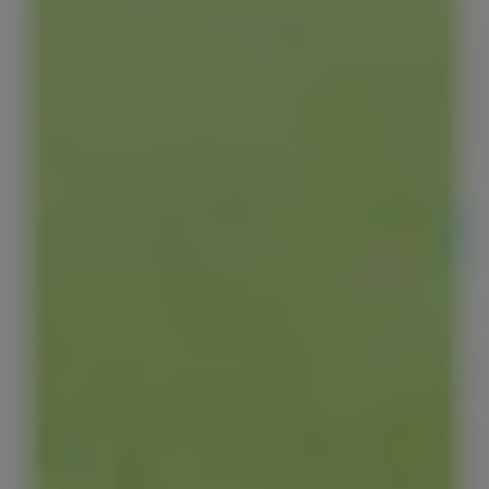
Red Bull Sugarfree
Energy drinks zonder suiker
The Summer Edition Sugarfree
The Pink Edition Sugarfree
Red Bull Editions
The Summer Edition
The Cherry Edition
The Apple Edition
The Ice Edition
Red Bull
The Lilac Edition
The Sea Blue Edition
The Lime Green Edition
The Red Edition
The Green Edit
The White Edition
The Blue Edition
The Apricot Edition