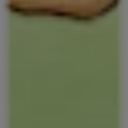
Red Bull Energy Drinks
Le Red Bull Original
Red Bull Zero