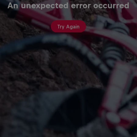
An unexpected error occurred
Try Again