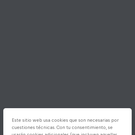
Este sitio web usa cookies que son necesarias por
cuestiones técnicas. Con tu consentimiento, se
usarán cookies adicionales (que incluyen aquellas