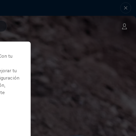
Con tu
jorar tu
iguración
ón,
rte