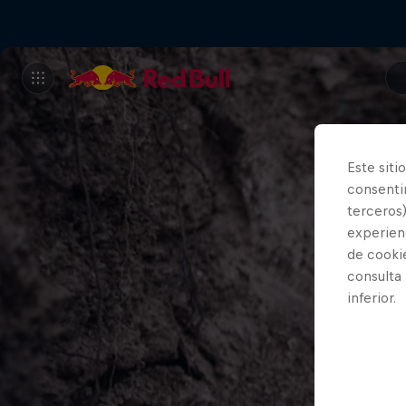
Este siti
consentim
terceros)
experienc
de cooki
consulta
inferior.