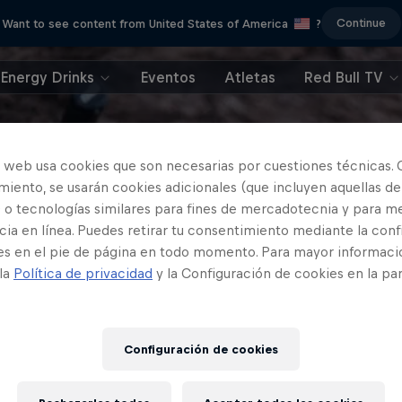
Continue
Want to see content from United States of America
?
Energy Drinks
Eventos
Atletas
Red Bull TV
o web usa cookies que son necesarias por cuestiones técnicas. 
iento, se usarán cookies adicionales (que incluyen aquellas de
 o tecnologías similares para fines de mercadotecnia y para me
ia en línea. Puedes retirar tu consentimiento mediante la conf
es en el pie de página en todo momento. Para mayor informaci
 la
Política de privacidad
y la Configuración de cookies en la pa
Configuración de cookies