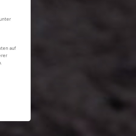
unter
ten auf
erer
.