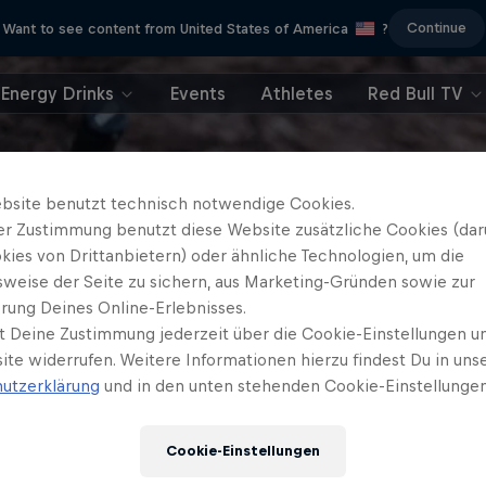
Continue
Want to see content from United States of America
?
Energy Drinks
Events
Athletes
Red Bull TV
bsite benutzt technisch notwendige Cookies.
er Zustimmung benutzt diese Website zusätzliche Cookies (dar
kies von Drittanbietern) oder ähnliche Technologien, um die
sweise der Seite zu sichern, aus Marketing-Gründen sowie zur
rung Deines Online-Erlebnisses.
t Deine Zustimmung jederzeit über die Cookie-Einstellungen un
ite widerrufen. Weitere Informationen hierzu findest Du in uns
utzerklärung
und in den unten stehenden Cookie-Einstellungen
Cookie-Einstellungen