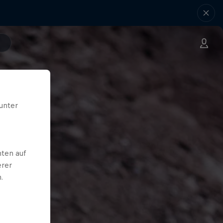
unter
ten auf
erer
.