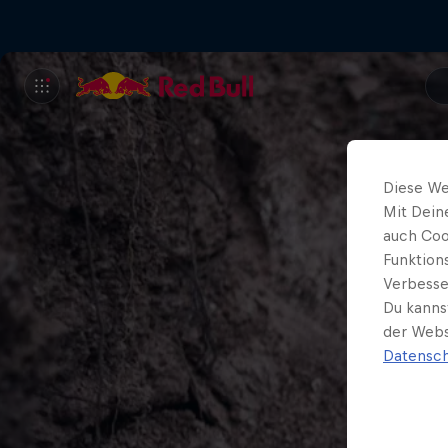
Diese We
Mit Dein
auch Coo
Funktion
Verbesse
Du kanns
der Webs
Datensch