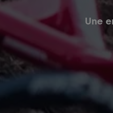
Une er