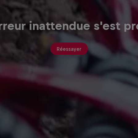
reur inattendue s'est pr
Réessayer