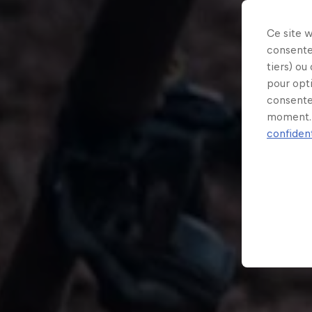
Ce site 
consente
tiers) ou
pour opt
consente
moment. 
confident