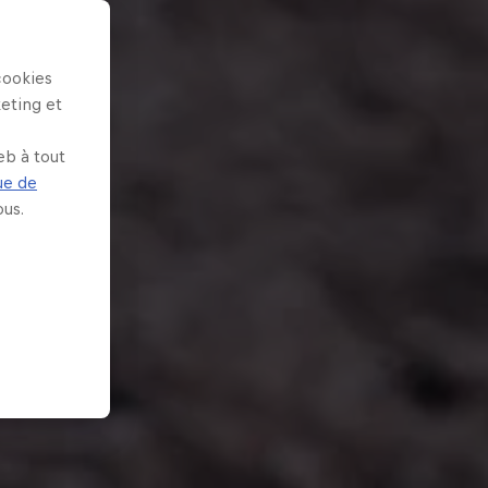
cookies
keting et
eb à tout
ue de
us.