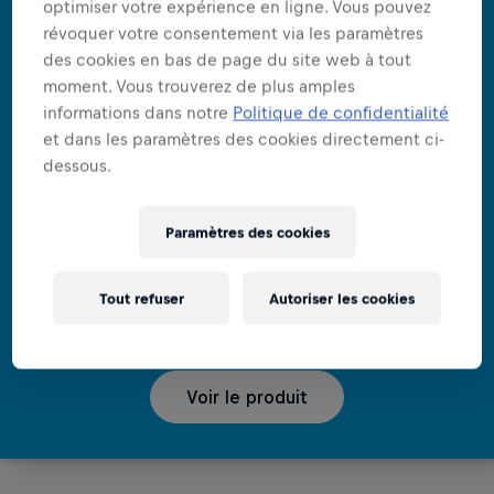
optimiser votre expérience en ligne. Vous pouvez
révoquer votre consentement via les paramètres
des cookies en bas de page du site web à tout
moment. Vous trouverez de plus amples
informations dans notre
Politique de confidentialité
et dans les paramètres des cookies directement ci-
dessous.
Paramètres des cookies
PAS DE SUCRES, JUSTE DES AIIILES
Red Bull Sugarfree
Tout refuser
Autoriser les cookies
Voir le produit