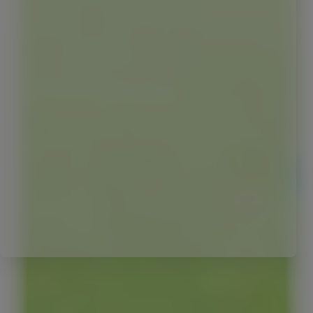
Le Red Bull Original
Red Bull Zero
Red Bull Sugarfree
Red Bull Editions
The Summer Edition
The Peach Edition
The Ice Edition
The Sea Blue Edition
The Apricot Ed
The White Edition
The Red Edition
The Blue Edition