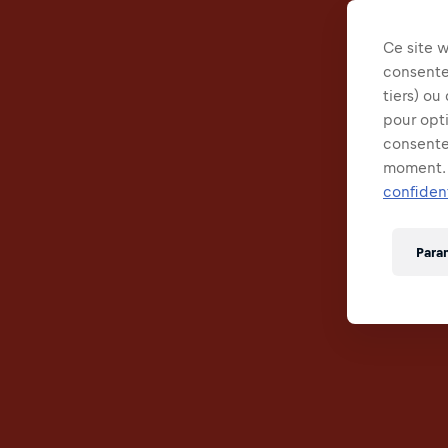
Ce site 
consentem
tiers) ou
pour opt
consente
moment. 
confident
Para