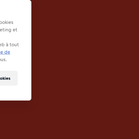
ookies
keting et
eb à tout
ue de
us.
ookies