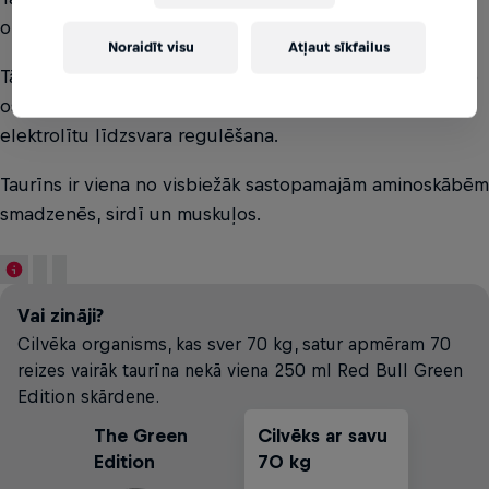
organismā un ir iekļauta ikdienas uzturā.
Noraidīt visu
Atļaut sīkfailus
Tā ir iesaistīta plašā bioloģisko procesu spektrā, tostarp
osmoregulācijā, kas ir organisma šūnu ūdens un
elektrolītu līdzsvara regulēšana.
Taurīns ir viena no visbiežāk sastopamajām aminoskābēm
smadzenēs, sirdī un muskuļos.
Vai zināji?
Cilvēka organisms, kas sver 70 kg, satur apmēram 70
reizes vairāk taurīna nekā viena 250 ml Red Bull Green
Edition skārdene.
The Green
Cilvēks ar savu
Edition
70 kg