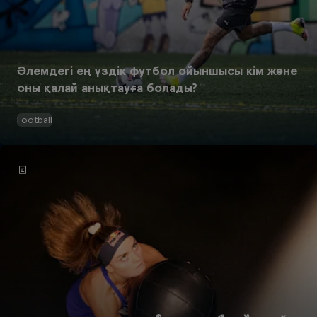
Әлемдегі ең үздік футбол ойыншысы кім және
оны қалай анықтауға болады?
Football