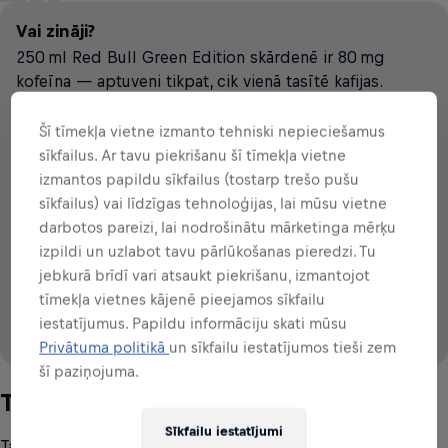
Vai zināji?
250 ml Red Bull Green Edition skārdenē ir 80 mg
kofeīna — aptuveni tikpat, cik vienā tasītē kafijas.
The Green
Melnā Tēja
Kola
Filtrēta Kafija
Šī tīmekļa vietne izmanto tehniski nepieciešamus
Edition
sīkfailus. Ar tavu piekrišanu šī tīmekļa vietne
izmantos papildu sīkfailus (tostarp trešo pušu
VS
sīkfailus) vai līdzīgas tehnoloģijas, lai mūsu vietne
darbotos pareizi, lai nodrošinātu mārketinga mērķu
79
~
~
~
79
57
28
113
mg
mg
mg
mg
mg
izpildi un uzlabot tavu pārlūkošanas pieredzi. Tu
UZ 250 ml
UZ 250 ml
UZ 250 ml
UZ 250 ml
UZ 250 ml
80
mg
jebkurā brīdī vari atsaukt piekrišanu, izmantojot
UZ 250 ml
tīmekļa vietnes kājenē pieejamos sīkfailu
iestatījumus. Papildu informāciju skati mūsu
Privātuma politikā
un sīkfailu iestatījumos tieši zem
šī paziņojuma.
Source: IFIC (2008 & 2015), EFSA (2015)
Taurīns
Sīkfailu iestatījumi
Taurīns ir aminoskābe, kas dabiski sastopama cilvēka