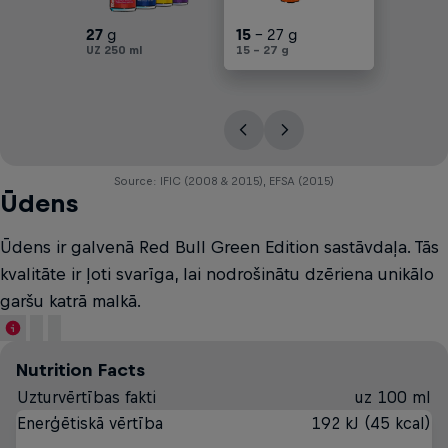
27
g
30
15
25
17
30
- 25 g
- 27 g
- 30 g
- 45 g
- 45 g
UZ 250 ml
UZ 250 ml
15 - 27 g
UZ 250 ml
UZ 250 ml
UZ 250 ml
Source: IFIC (2008 & 2015), EFSA (2015)
Ūdens
Ūdens ir galvenā Red Bull Green Edition sastāvdaļa. Tās
kvalitāte ir ļoti svarīga, lai nodrošinātu dzēriena unikālo
garšu katrā malkā.
Nutrition Facts
Uzturvērtības fakti
uz 100 ml
Enerģētiskā vērtība
192 kJ (45 kcal)