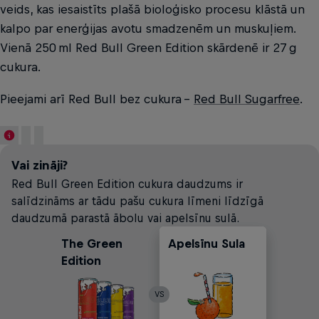
veids, kas iesaistīts plašā bioloģisko procesu klāstā un
kalpo par enerģijas avotu smadzenēm un muskuļiem.
Vienā 250 ml Red Bull Green Edition skārdenē ir 27 g
cukura.
Pieejami arī Red Bull bez cukura –
Red Bull Sugarfree
.
Vai zināji?
Red Bull Green Edition cukura daudzums ir
salīdzināms ar tādu pašu cukura līmeni līdzīgā
daudzumā parastā ābolu vai apelsīnu sulā.
The Green
Apelsīnu Sula
Bezalkoholiskie
Ābolu Sula
Edition
Dzērieni
VS