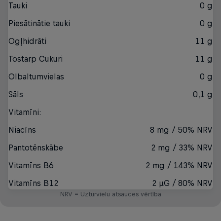
Tauki
0 g
Piesātinātie tauki
0 g
Ogļhidrāti
11 g
Tostarp Cukuri
11 g
Olbaltumvielas
0 g
Sāls
0,1 g
Vitamīni:
Niacīns
8 mg / 50% NRV
Pantotēnskābe
2 mg / 33% NRV
Vitamīns B6
2 mg / 143% NRV
Vitamīns B12
2 µG / 80% NRV
NRV = Uzturvielu atsauces vērtība