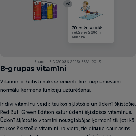
VS
70
reižu vairāk
nekā vienā 250 ml
bundžā
Source: IFIC (2008 & 2015), EFSA (2015)
B-grupas vitamīni
Vitamīni ir būtiski mikroelementi, kuri nepieciešami
normālu ķermeņa funkciju uzturēšanai.
Ir divi vitamīnu veidi: taukos šķīstošie un ūdenī šķīstošie.
Red Bull Green Edition satur ūdenī šķīstošos vitamīnus.
Ūdenī šķīstošie vitamīni neuzglabājas ķermenī tik ļoti kā
taukos šķīstošie vitamīni. Tā vietā, tie cirkulē caur asins