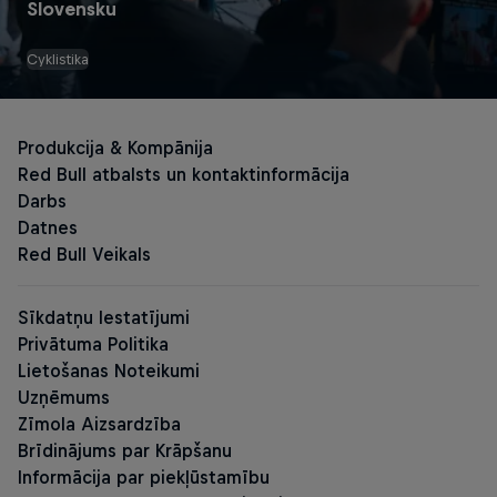
Slovensku
Cyklistika
Red Bull Energy Drinks
The Original Red Bull
Red Bull Zero
Red Bull Sugarfree
Red Bull Energy Drink Editions
The Summer Edition
The Peach Edition
The Sea Blue Edition
The Green Edition
The Apricot Ed