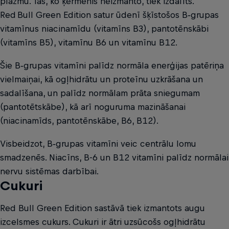
plazmu. Tas, ko ķermenis neizmanto, tiek izdalīts.
Red Bull Green Edition satur ūdenī šķīstošos B‑grupas
vitamīnus niacinamīdu (vitamīns B3), pantotēnskābi
(vitamīns B5), vitamīnu B6 un vitamīnu B12.
Šie B‑grupas vitamīni palīdz normāla enerģijas patēriņa
vielmaiņai, kā ogļhidrātu un proteīnu uzkrāšana un
sadalīšana, un palīdz normālam prāta sniegumam
(pantotētskābe), kā arī noguruma mazināšanai
(niacinamīds, pantotēnskābe, B6, B12).
Visbeidzot, B‑grupas vitamīni veic centrālu lomu
smadzenēs. Niacīns, B-6 un B12 vitamīni palīdz normālai
nervu sistēmas darbībai.
Cukuri
Red Bull Green Edition sastāvā tiek izmantots augu
izcelsmes cukurs. Cukuri ir ātri uzsūcošs ogļhidrātu