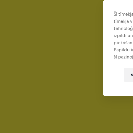
Šī tīmekļ
tīmekļa v
tehnoloģi
izpildi u
piekrišan
Papildu 
šī paziņo
S